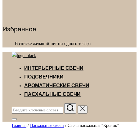
Избранное
В списке желаний нет ни одного товара
Перейти
к
ИНТЕРЬЕРНЫЕ СВЕЧИ
содержимому
ПОДСВЕЧНИКИ
АРОМАТИЧЕСКИЕ СВЕЧИ
ПАСХАЛЬНЫЕ СВЕЧИ
Поиск
по:
Переключить
Главная
/
Пасхальные свечи
/ Свеча пасхальная “Кролик”
боковую
панель
и