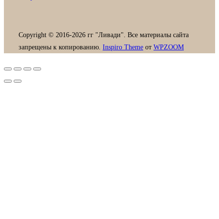
Copyright © 2016-2026 гг "Ливади". Все материалы сайта
запрещены к копированию.
Inspiro Theme
от
WPZOOM