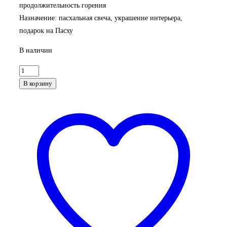
продолжительность горения
Назначение: пасхальная свеча, украшение интерьера,
подарок на Пасху
В наличии
Количество
товара
В корзину
Свеча
пасхальная
"Кролик"