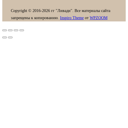
Copyright © 2016-2026 гг "Ливади". Все материалы сайта
запрещены к копированию.
Inspiro Theme
от
WPZOOM