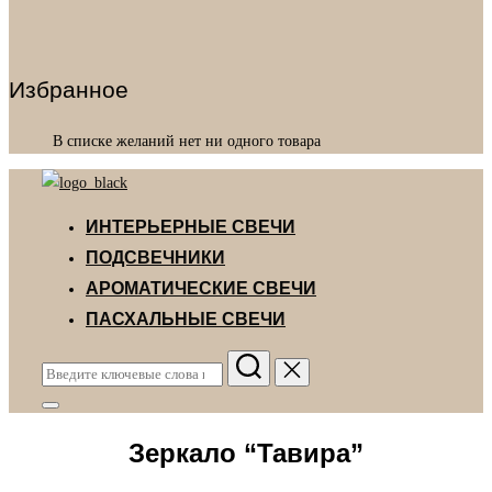
Избранное
В списке желаний нет ни одного товара
Перейти
к
ИНТЕРЬЕРНЫЕ СВЕЧИ
содержимому
ПОДСВЕЧНИКИ
АРОМАТИЧЕСКИЕ СВЕЧИ
ПАСХАЛЬНЫЕ СВЕЧИ
Поиск
по:
Переключить
боковую
Зеркало “Тавира”
панель
и
навигацию